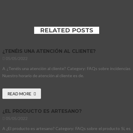
RELATED POSTS
¿TENÉIS UNA ATENCIÓN AL CLIENTE?
05/05/2022
A ¿Tenéis una atención al cliente? Category: FAQs sobre incidencias
Nuestro horario de atención al cliente es de.
READ MORE
¿EL PRODUCTO ES ARTESANO?
05/05/2022
A ¿El producto es artesano? Category: FAQs sobre el producto Si, es