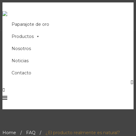
Sigue nuestras cuentas
Paparajote de oro
Productos
Nosotros
Noticias
Contacto
Home
/
FAQ
/
¿El producto realmente es natural?