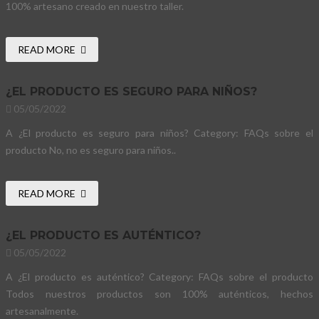
100% artesano creado en nuestro taller.
READ MORE
¿EL PRODUCTO ES SEGURO PARA NIÑOS?
05/05/2022
A ¿El producto es seguro para niños? Category: FAQs sobre el
producto No, no es seguro para niños..
READ MORE
¿EL PRODUCTO ES AUTÉNTICO?
05/05/2022
A ¿El producto es auténtico? Category: FAQs sobre el producto
Todos nuestros productos son 100% auténticos, hechos
artesanalmente.