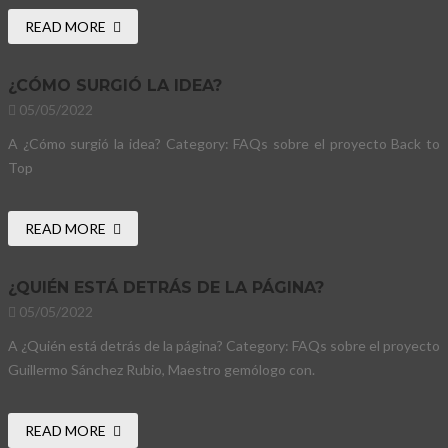
READ MORE
¿CÓMO SURGIÓ LA IDEA?
05/05/2022
A ¿Cómo surgió la idea? Category: FAQs sobre el proyecto Back to
Top
READ MORE
¿QUIÉN ESTÁ DETRÁS DE LA PÁGINA?
05/05/2022
A ¿Quién está detrás de la página? Category: FAQs sobre el proyecto
Guillermo Sánchez Rubio, Maestro gemólogo con.
READ MORE