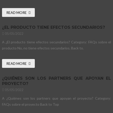
READ MORE
¿EL PRODUCTO TIENE EFECTOS SECUNDARIOS?
05/05/2022
A ¿El producto tiene efectos secundarios? Category: FAQs sobre el
producto No, no tiene efectos secundarios. Back to.
READ MORE
¿QUIÉNES SON LOS PARTNERS QUE APOYAN EL
PROYECTO?
05/05/2022
A ¿Quiénes son los partners que apoyan el proyecto? Category:
FAQs sobre el proyecto Back to Top