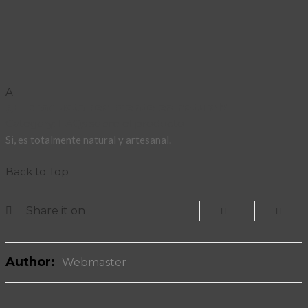
A
¿El producto realmente es natural?
Category: FAQs sobre el producto
Si, es totalmente natural y artesanal.
Back to Top
Share it on
Author:
Webmaster