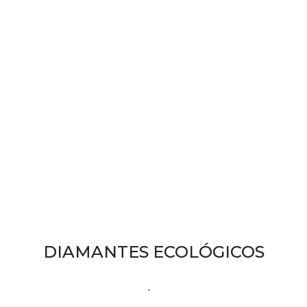
eventos,
luce Joyería
Dpiedra
DIAMANTES ECOLÓGICOS
.