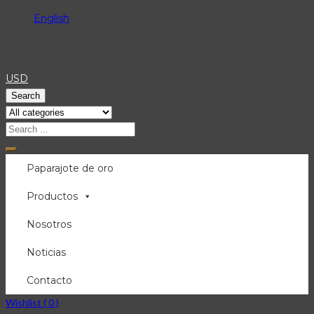
English
USD
Search
Menu
Paparajote de oro
Productos
Nosotros
Noticias
Contacto
Wishlist (
0
)