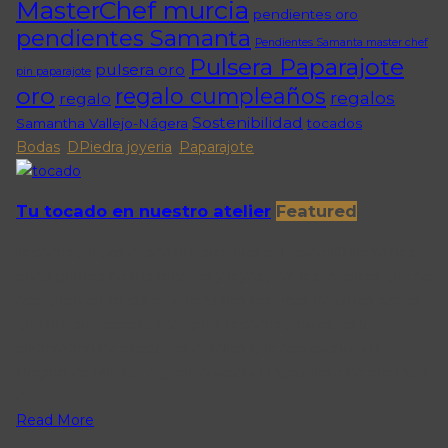
MasterChef murcia
pendientes oro
pendientes Samanta
Pendientes Samanta master chef
Pulsera Paparajote
pulsera oro
pin paparajote
oro
regalo cumpleaños
regalos
regalo
Sostenibilidad
Samantha Vallejo-Nágera
tocados
Bodas
,
DPiedra joyeria
,
Paparajote
Tu tocado en nuestro atelier
Featured
Tocados y joyas desde nuestro atelier Desde DPiedra nos
encargamos de tus tocados y joyas para los eventos que se
acerquen en tu calendario. Si nos conoces de antes sabrás
que nuestra especialidad para tocados y otros, es la
elaboración de preciados detalles que representan la
Región de Murcia. Joyería artesanal Paparajote de oro Parra
de.
Read More