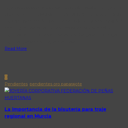
Joyas artesanales: la esencia de nuestro atelier de joyas En
pleno corazón de Murcia, Joyería DPiedra te ofrecemos un
espacio único donde el arte, la naturaleza y la sostenibilidad
convergen para crear piezas exclusivas. Nuestro taller
especializado en joyas artesanales se ha ganado un lugar
especial gracias a su capacidad para.
Read More
0
Pendientes
,
pendientes oro paparajote
La importancia de la bisutería para traje
regional en Murcia
La bisutería para traje regional es un elemento esencial que