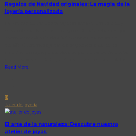
Regalos de Navidad originales: La magia de la
joyería personalizada
La Navidad es una época especial, llena de emociones y
momentos inolvidables. En Joyería DPiedra sabemos que
encontrar regalos de Navidad originales puede ser un
desafío. Queremos ayudarte a sorprender a tus seres
queridos con joyas personalizadas, piezas únicas diseñadas
con el máximo cuidado y elaboradas con oro de 24 kilates.
Read More
0
Taller de joyería
El arte de la naturaleza: Descubre nuestro
atelier de joyas