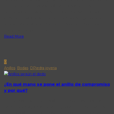
complementa y realza la belleza de los atuendos
tradicionales, convirtiéndose en una expresión cultural y
artística. En Murcia, la riqueza de los trajes regionales no
sería la misma sin los icónicos pendientes de huertana,
considerados uno de los accesorios más.
Read More
0
Anillos
,
Bodas
,
DPiedra joyeria
¿En qué mano se pone el anillo de compromiso
y por qué?
En qué mano se pone el anillo de compromiso: historia,
tradiciones y significados La pregunta de en qué mano se
pone el anillo de compromiso es común entre muchas