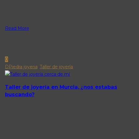
parejas que planean casarse. También es cierto que no
hace falta irse a parejas para esta pregunta, sólo hace falta
una partida.
Read More
0
DPiedra joyeria
,
Taller de joyería
Taller de joyería en Murcia, ¿nos estabas
buscando?
Taller de joyería: Servicios, historia y todo lo que necesitas
saber Un taller de joyería es mucho más que un lugar
donde se crean y reparan joyas; es un espacio donde el arte
y la precisión se encuentran para dar vida a piezas que
cuentan historias. En talleres de joyería como los.