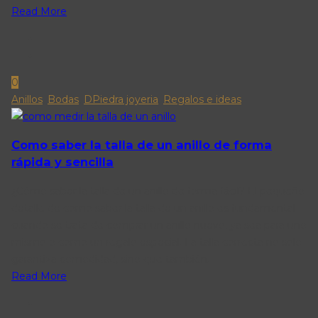
Read More
0
Anillos
,
Bodas
,
DPiedra joyeria
,
Regalos e ideas
Como saber la talla de un anillo de forma
rápida y sencilla
¿Cómo saber la talla de un anillo de forma fácil? El pequeño
detalle de como saber la talla de un anillo es fundamental
cuando se trata de comprar un anillo nuevo, ya sea para uno
mismo o como un regalo especial. La talla correcta no solo
garantiza comodidad, sino que también.
Read More