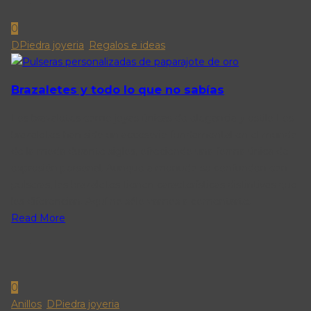
0
DPiedra joyeria
,
Regalos e ideas
Brazaletes y todo lo que no sabías
Los brazaletes como joyas únicas de elegancia y estilo Los
brazaletes han sido un accesorio fundamental en el mundo
de la moda durante siglos, ofreciendo una forma única de
expresión personal. Aunque a menudo se confunden con
pulseras, los brazaletes tienen características distintivas que
los diferencian. Aquí no sólo vamos a comentarte.
Read More
0
Anillos
,
DPiedra joyeria