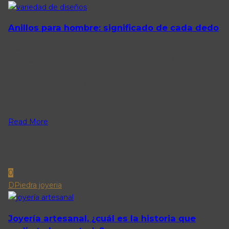
Anillos para hombre: significado de cada dedo
Anillos para hombre y qué debes saber En la moda actual,
los anillos para hombre han ganado una notable
popularidad, convirtiéndose en piezas esenciales para
complementar el estilo personal y expresarnos. Los anillos
para hombre lejos de ser simples adornos, son piezas de
joyería que en su momento se usaban para mostrar.
Read More
0
DPiedra joyeria
Joyería artesanal, ¿cuál es la historia que