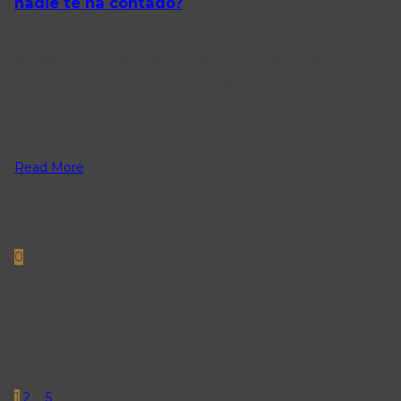
nadie te ha contado?
La joyería artesanal y una historia desconocida La joyería
artesanal es mucho más que simples adornos; cada pieza
es una obra de arte que lleva consigo una rica historia y una
profunda tradición. En DPiedra es justo un factor clave en
nuestras joyas artesanales cuando buscamos convertir la
inspiración que nos ofrece.
Read More
0
Next
Paginación
de
entradas
1
2
…
5