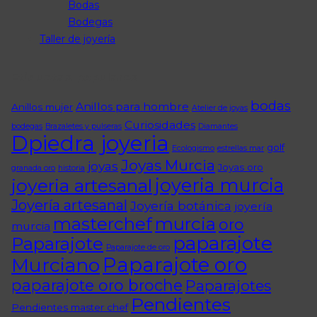
Bodas
Bodegas
Taller de joyería
Etiquetas populares
bodas
Anillos para hombre
Anillos mujer
Atelier de joyas
Curiosidades
bodegas
Brazaletes y pulseras
Diamantes
Dpiedra joyeria
golf
Ecologismo
estrellas mar
Joyas Murcia
joyas
Joyas oro
granada oro
historia
joyeria murcia
joyeria artesanal
Joyería artesanal
Joyería botánica
joyería
masterchef
murcia
oro
murcia
paparajote
Paparajote
Paparajote de oro
Paparajote oro
Murciano
paparajote oro broche
Paparajotes
Pendientes
Pendientes master chef