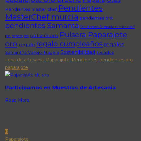
Pendientes
Pendientes master chef
MasterChef murcia
pendientes oro
pendientes Samanta
Pendientes Samanta master chef
Pulsera Paparajote
pulsera oro
pin paparajote
oro
regalo cumpleaños
regalos
regalo
Sostenibilidad
Samantha Vallejo-Nágera
tocados
Feria de artesania
,
Paparajote
,
Pendientes
,
pendientes oro
paparajote
Participamos en Muestras de Artesania
Read More
0
Paparajote