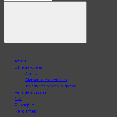
for:
Search
Categorías
Atelier
DPiedra joyeria
Anillos
Diamantes sostenibles
Joyería ecológica y orgánica
Feria de artesania
Golf
Paparajote
Pendientes