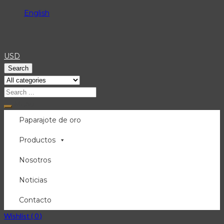
English
USD
Search
Menu
Paparajote de oro
Productos
Nosotros
Noticias
Contacto
Wishlist (
0
)