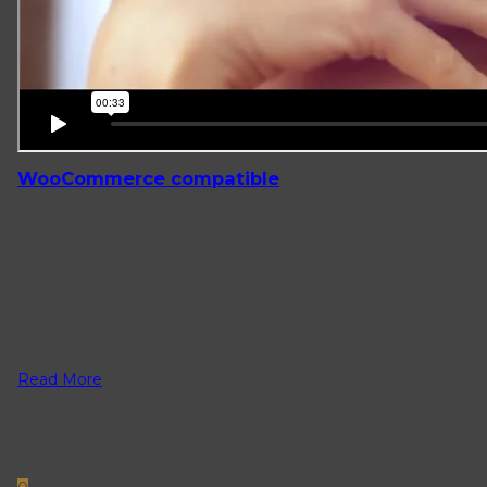
WooCommerce compatible
Nunc aliquet, justo non commodo congue, velit sem
pulvinar enim, ac bibendum mi mi eget libero. Maecenas ac
viverra enim, et laoreet lacus. Etiam nisi diam, Suspendisse
ac quam sed massa tincidunt blandit. Cras aliquam mi sit
amet justo rutrum, at dignissim massa gravida. Donec eu
libero aliquet, porttitor lacus elementum,.
Read More