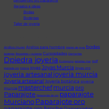
pendientes oro paparajote
Regalos e ideas
Bodas
Bodegas
Taller de joyería
Etiquetas populares
bodas
Anillos para hombre
Anillos mujer
Atelier de joyas
Curiosidades
bodegas
Brazaletes y pulseras
Diamantes
Dpiedra joyeria
golf
Ecologismo
estrellas mar
Joyas Murcia
joyas
Joyas oro
granada oro
historia
joyeria murcia
joyeria artesanal
Joyería artesanal
Joyería botánica
joyería
masterchef
murcia
oro
murcia
paparajote
Paparajote
Paparajote de oro
Paparajote oro
Murciano
paparajote oro broche
Paparajotes