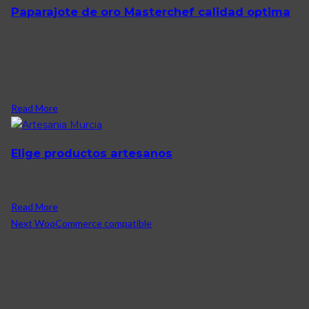
Paparajote de oro Masterchef calidad optima
07/09/2020
Samantha Vallejo Najera comentando nuestros Paparajote de oro
Paparajote oro Masterchef
Read More
Elige productos artesanos
07/09/2020
Read More
Next
WooCommerce compatible