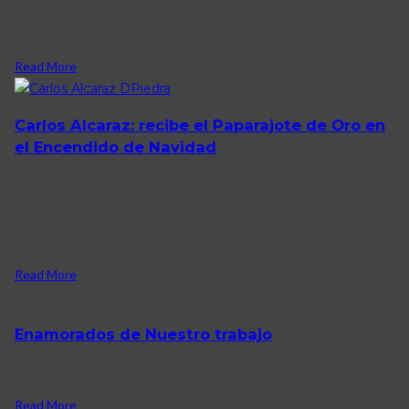
La joyería en Murcia, naturaleza y fusión La joyería en Murcia es un
arte que siempre ha buscado.
Read More
Carlos Alcaraz: recibe el Paparajote de Oro en
el Encendido de Navidad
12/12/2023
Carlos Alcaraz enciende lo más esperado de esta Navidad El
pasado 9 de diciembre, en la Plaza Circular,.
Read More
Enamorados de Nuestro trabajo
12/02/2021
Read More