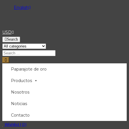
English
USD
Search
Menu
Paparajote de oro
Productos
Nosotros
Noticias
Contacto
Wishlist (
0
)