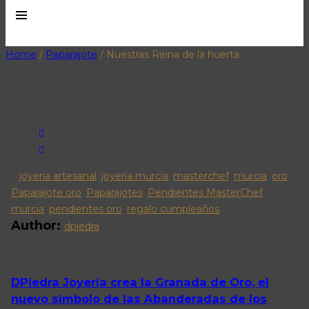
Home
/
Paparajote
/
Nuestras Reina de la huerta
Share it on
joyeria artesanal
,
joyeria murcia
,
masterchef
,
murcia
,
oro
,
Paparajote oro
,
Paparajotes
,
Pendientes MasterChef
murcia
,
pendientes oro
,
regalo cumpleaños
Author:
dpiedra
Related Posts
DPiedra Joyería crea la Granada de Oro, el
nuevo símbolo de las Abanderadas de los