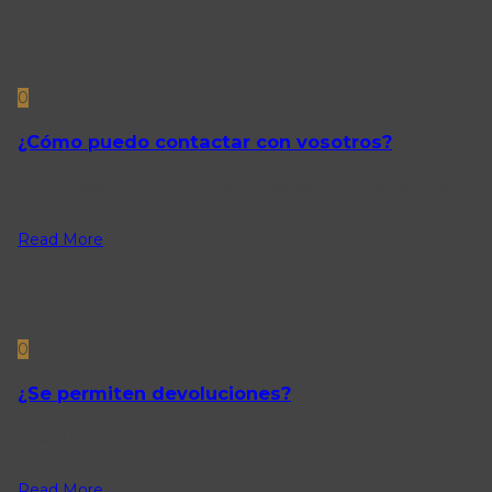
0
¿Cómo puedo contactar con vosotros?
En la pestaña de contacto encontrarás toda la información
para ponerte en contacto con nosotros.
Read More
0
¿Se permiten devoluciones?
Si, si el producto de devuelve en perfectas condiciones y en
su caja original.
Read More