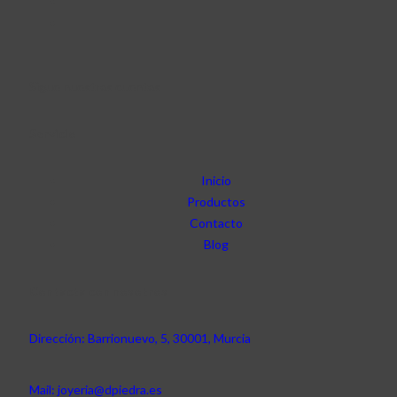
Sigue nuestras cuentas
Servicio
Inicio
Productos
Contacto
Blog
Contacta con nosotros
Dirección: Barrionuevo, 5, 30001, Murcia
Mail: joyeria@dpiedra.es