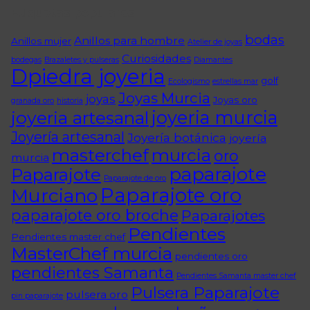
Etiquetas populares
bodas
Anillos para hombre
Anillos mujer
Atelier de joyas
Curiosidades
bodegas
Brazaletes y pulseras
Diamantes
Dpiedra joyeria
golf
Ecologismo
estrellas mar
Joyas Murcia
joyas
Joyas oro
granada oro
historia
joyeria murcia
joyeria artesanal
Joyería artesanal
Joyería botánica
joyería
masterchef
murcia
oro
murcia
paparajote
Paparajote
Paparajote de oro
Paparajote oro
Murciano
paparajote oro broche
Paparajotes
Pendientes
Pendientes master chef
MasterChef murcia
pendientes oro
pendientes Samanta
Pendientes Samanta master chef
Pulsera Paparajote
pulsera oro
pin paparajote