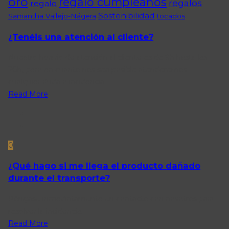
oro
regalo cumpleaños
regalos
regalo
Sostenibilidad
Samantha Vallejo-Nágera
tocados
¿Tenéis una atención al cliente?
Nuestro horario de atención al cliente es de 9h hasta las
20h, pero en cuanto nos sea posible atenderemos
cualquier duda o incidencia.
Read More
0
¿Qué hago si me llega el producto dañado
durante el transporte?
Póngase inmediatamente en contacto con nosotros para
resolver la incidencia.
Read More