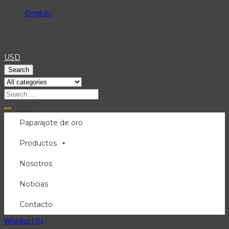
English
USD
Search
Menu
Paparajote de oro
Productos
Nosotros
Noticias
Contacto
Wishlist (
0
)