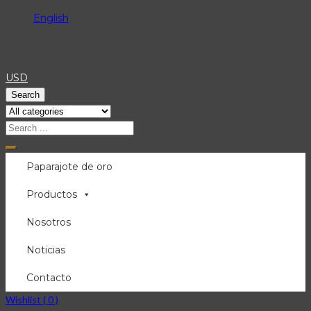
English
USD
Search
Menu
Paparajote de oro
Productos
Nosotros
Noticias
Contacto
Wishlist (
0
)