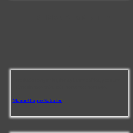
TESTIMONIAL GRID ITEM
.
.
.
Productos originales, de muy buena calidad, y con una
atención excelente. Totalmente recomendable.
Manuel López Sabater