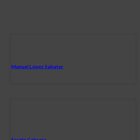
.
.
Productos originales, de muy buena calidad, y con una
atención excelente. Totalmente recomendable.
Manuel López Sabater
Joyas originales y de calidad, el trato maravilloso y los
precios más que razonables. El detalle perfecto para
cualquier ocasión.
Sergio Cabrera