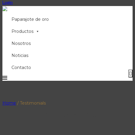
Login
Paparajote de oro
Productos
Nosotros
Noticias
Contacto
Testimonials
Home
/
Testimonials
TESTIMONIAL BOXED
.