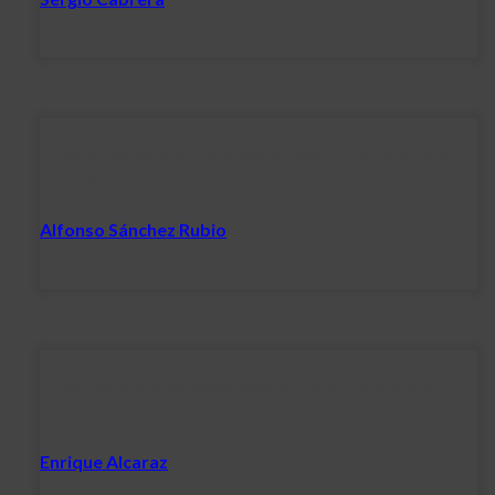
Uno de mis lugares preferidos en Murcia para buscar un
regalo especial
Alfonso Sánchez Rubio
Nos atendieron estupendamente. Género muy original.
Salimos muy contentos.
Enrique Alcaraz