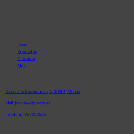
Sigue nuestras cuentas
Servicio
Inicio
Productos
Contacto
Blog
Contacta con nosotros
Dirección: Barrionuevo, 5, 30001, Murcia
Mail: joyeria@dpiedra.es
Teléfono: 968930525
2024 – Joyería Dpiedra. Marca Registrada ®