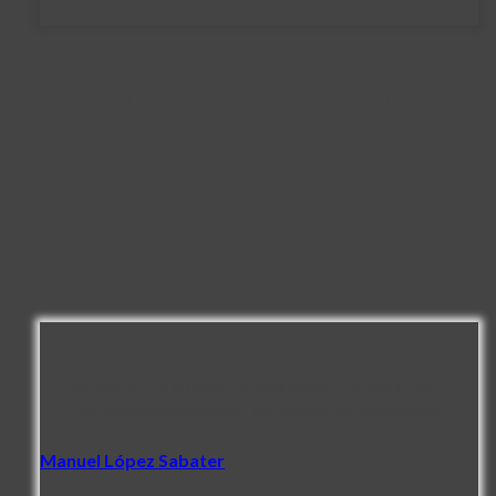
TESTIMONIAL AVATAR ALIGN
RIGHT
.
.
.
Productos originales, de muy buena calidad, y con
una atención excelente. Totalmente recomendable.
Manuel López Sabater