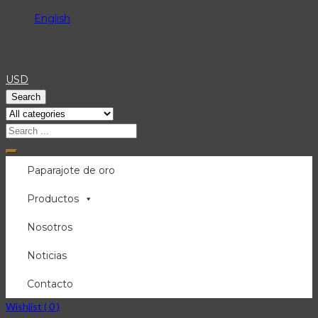
English
USD
Search
Menu
Paparajote de oro
Productos
Nosotros
Noticias
Contacto
Wishlist (
0
)