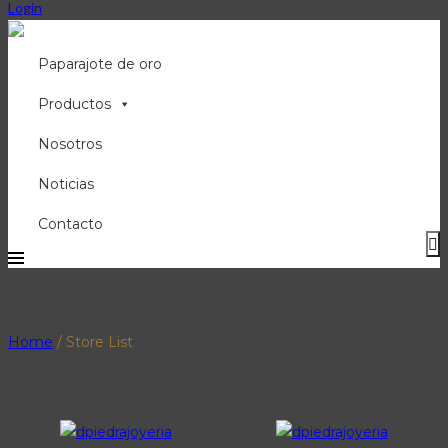
Login
Paparajote de oro
Productos
Nosotros
Noticias
Contacto
Store List
Home
/
Store List
[dokan-stores]