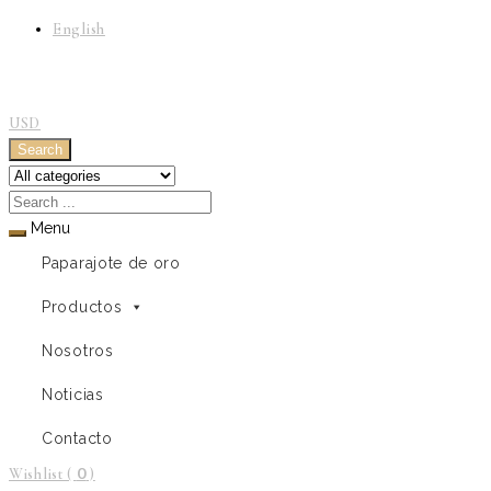
English
USD
Search
Menu
Paparajote de oro
Productos
Nosotros
Noticias
Contacto
0
Wishlist (
)