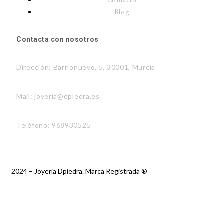
Contacto
Blog
Contacta con nosotros
Dirección: Barrionuevo, 5, 30001, Murcia
Mail: joyeria@dpiedra.es
Teléfono: 968930525
2024 – Joyería Dpiedra. Marca Registrada ®