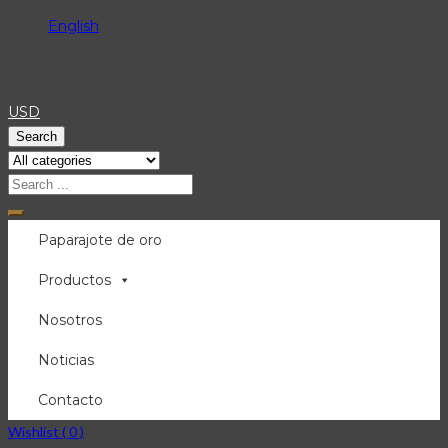
English
USD
Search
Menu
Paparajote de oro
Productos
Nosotros
Noticias
Contacto
Wishlist (
0
)