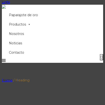
Login
Paparajote de oro
Productos
Nosotros
Noticias
Contacto
Heading
Home
/
Heading
HEADING DEFAULT
.