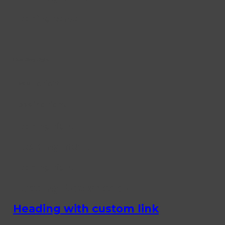
Heading center
Heading right
Heading right
Heading right
Heading right
Heading right
Heading right
Heading box shadow
Heading with custom link