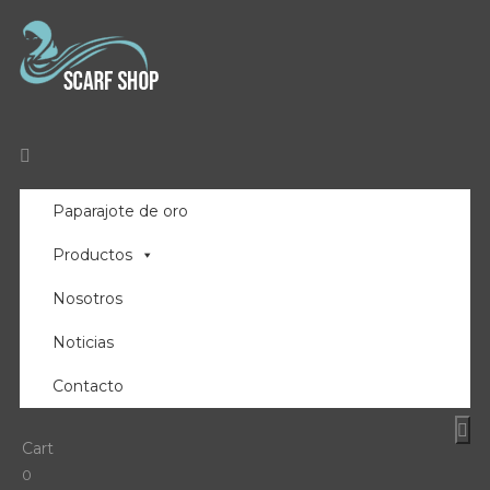
Paparajote de oro
Productos
Nosotros
Noticias
Contacto
Cart
0