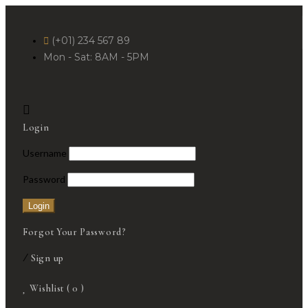
(+01) 234 567 89
Mon - Sat: 8AM - 5PM
Login
Username
Password
Forgot Your Password?
/
Sign up
Wishlist (
0
)