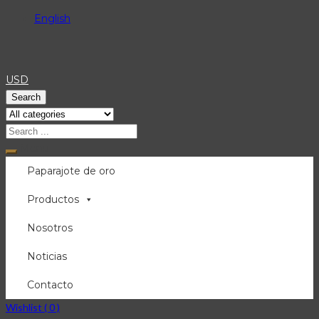
English
USD
Search
Menu
Paparajote de oro
Productos
Nosotros
Noticias
Contacto
Wishlist (
0
)