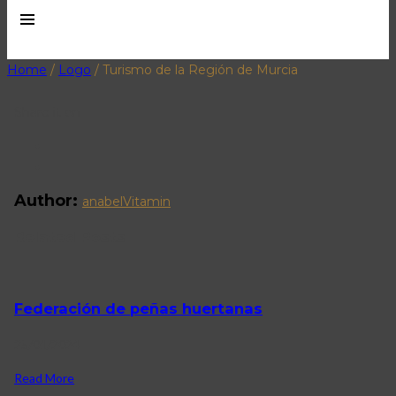
Home
/
Logo
/
Turismo de la Región de Murcia
Share it on
Author:
anabelVitamin
Related Posts
Federación de peñas huertanas
25/01/2024
Read More