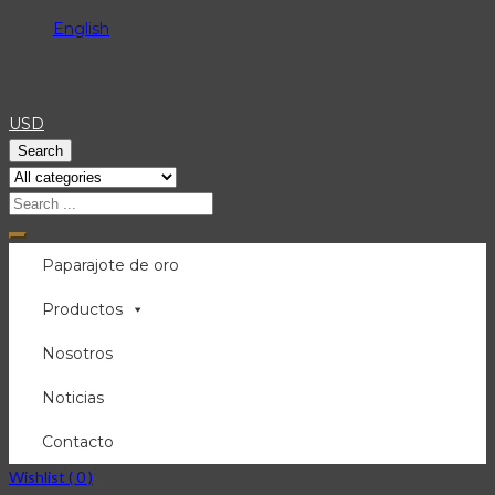
English
USD
Search
Menu
Paparajote de oro
Productos
Nosotros
Noticias
Contacto
Wishlist (
0
)