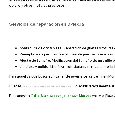
de oro
y otros
metales preciosos
.
Servicios de reparación en DPiedra
Soldadura de oro y plata
: Reparación de grietas y roturas
Reemplazo de piedras
: Sustitución de
piedras preciosas
p
Ajuste de tamaño
: Modificación del
tamaño de un anillo
p
Limpieza y pulido
: Limpieza profesional para restaurar el bril
Para aquellos que buscan un
taller de joyería cerca de mi
en Murc
Puedes
o acudir directamente al 
reservar con nosotros una cita
Búscanos en
entre la Plaza 
Calle Barrionuevo, 5, 30001 Murcia