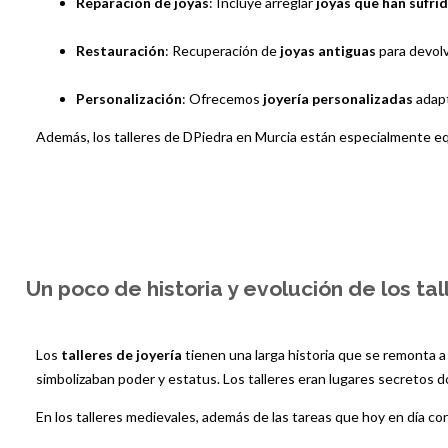
Reparación de joyas
: Incluye arreglar
joyas que han sufri
Restauración
: Recuperación de
joyas antiguas
para devol
Personalización
: Ofrecemos
joyería personalizadas
adapt
Además, los talleres de DPiedra en Murcia están especialmente e
Un poco de historia y evolución de los tal
Los
talleres de joyería
tienen una larga historia que se remonta a
simbolizaban poder y estatus. Los talleres eran lugares secretos 
En los talleres medievales, además de las tareas que hoy en día co