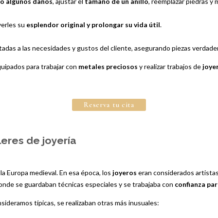
do algunos daños
, ajustar el
tamaño de un anillo
, reemplazar piedras y 
verles su
esplendor original y prolongar su vida útil
.
adas a las necesidades y gustos del cliente, asegurando piezas verdad
quipados para trabajar con
metales preciosos
y realizar trabajos de
joye
Reserva tu cita
leres de joyería
 la Europa medieval. En esa época, los
joyeros
eran considerados artistas
donde se guardaban técnicas especiales y se trabajaba con
confianza pa
nsideramos típicas, se realizaban otras más inusuales: