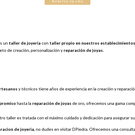
Reserva tu cita
os un
taller de joyería
con
taller propio en nuestros establecimiento
eto de creación, personalización y
reparación de joyas
.
artesanos
y técnicos tiene años de experiencia en la creación y reparació
mpromiso
hasta la
reparación de joyas
de oro, ofrecemos una gama compl
tro taller es tratada con el máximo cuidado y dedicación para asegurar s
aracion de joyeria
, no dudes en visitar DPiedra. Ofrecemos una consulta