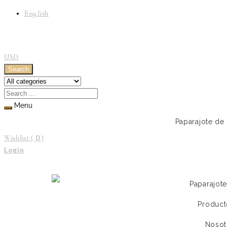
English
USD
Search
Menu
Paparajote de
0
Wishlist (
)
Login
Paparajot
Product
Nosot