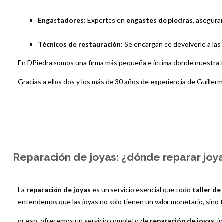
Engastadores
: Expertos en
engastes de piedras
, asegura
Técnicos de restauración
: Se encargan de devolverle a las
En DPiedra somos una firma más pequeña e íntima donde nuestra fu
Gracias a ellos dos y los más de 30 años de experiencia de Guill
Reparación de joyas: ¿dónde reparar joy
La
reparación de joyas
es un servicio esencial que todo
taller de
entendemos que las joyas no solo tienen un valor monetario, sino
or eso, ofrecemos un servicio completo de
reparación de joyas
, 