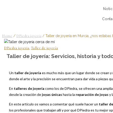
Notic
Conta
Home
/
DPiedra joyeria
/
Taller de joyería en Murcia, ¿nos estaba
DPiedra joyeria
,
Taller de joyería
Taller de joyería: Servicios, historia y to
Un
taller de joyería
es mucho más que un lugar donde se crean y r
donde el arte y la precisión se encuentran para dar vida a piezas q
En
talleres de joyería
como los de DPiedra, se ofrecen una amplia
desde la creación de
joyas únicas
hasta la
reparación de joyas
y 
En este artículo os vamos a comentar qué suele hacer un
taller d
los profesionales que trabajan allí y por qué DPiedra es tu mejor o