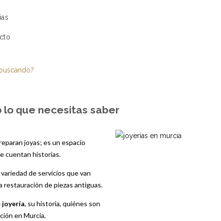
ias
cto
s buscando?
do lo que necesitas saber
eparan joyas; es un espacio
ue cuentan historias.
 variedad de servicios que van
la restauración de piezas antiguas.
e joyería
, su historia, quiénes son
pción en Murcia.