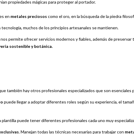
enían propiedades mágicas para proteger al portador.
nes en
metales preciosos
como el oro, en la búsqueda de la piedra filosof
 tecnología, muchos de los principios artesanales se mantienen.
ue nos permite ofrecer servicios modernos y fiables, además de preservar
yería sostenible y botánica.
 que también hay otros profesionales especializados que son esenciales p
ro
puede llegar a adoptar diferentes roles según su experiencia, el tamañ
 plantilla puede tener diferentes profesionales cada uno muy especializ
exclusivas
. Manejan todas las técnicas necesarias para trabajar con
meta