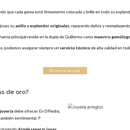
ndo que cada gema esté firmemente colocada y brille en todo su esplend
 joyas su
anillo y esplendor originales
, reparando daños y reemplazando
erza principal reside en la dupla de Guillermo como
maestro gemólog
ermo, podemos asegurar siempre un
servicio técnico
de alta calidad en tod
Reserva tu cita
as de oro?
 joyería
debe ofrecer. En DPiedra,
 también sentimental. P
incluyendo
donde reparar joyas