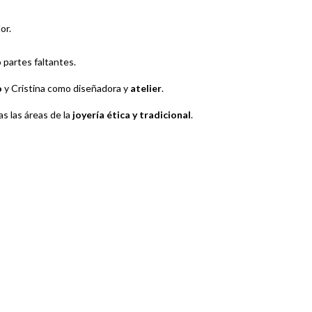
or.
 partes faltantes.
o
y Cristina como diseñadora y
atelier
.
as las áreas de la
joyería ética y tradicional
.